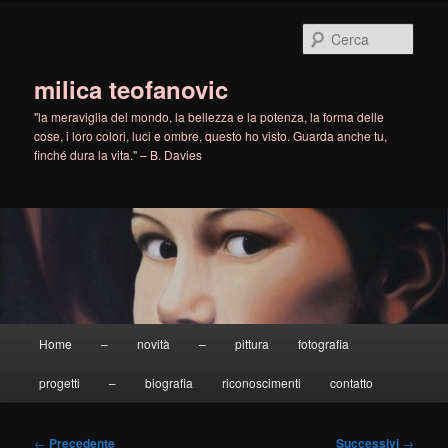
Vai
al
Cerca
contenuto
principale
milica teofanovic
"la meraviglia del mondo, la bellezza e la potenza, la forma delle
cose, i loro colori, luci e ombre, questo ho visto. Guarda anche tu,
finché dura la vita." – B. Davies
Menu
Home
–
novità
–
pittura
fotografia
principale
progetti
–
biografia
riconoscimenti
contatto
Navigazione
←
Precedente
Successivi
→