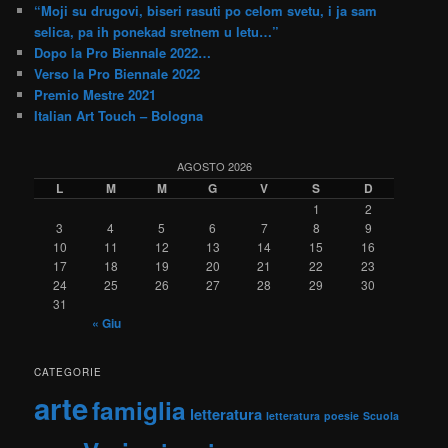
a
“Moji su drugovi, biseri rasuti po celom svetu, i ja sam
selica, pa ih ponekad sretnem u letu…”
Dopo la Pro Biennale 2022…
Verso la Pro Biennale 2022
Premio Mestre 2021
Italian Art Touch – Bologna
AGOSTO 2026
L
M
M
G
V
S
D
1
2
3
4
5
6
7
8
9
10
11
12
13
14
15
16
17
18
19
20
21
22
23
24
25
26
27
28
29
30
31
« Giu
CATEGORIE
arte
famiglia
letteratura
letteratura
poesie
Scuola