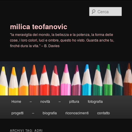
Vai
Vai
al
al
Cerca
contenuto
contenuto
principale
secondario
milica teofanovic
"la meraviglia del mondo, la bellezza e la potenza, la forma delle
cose, i loro colori, luci e ombre, questo ho visto. Guarda anche tu,
finché dura la vita." – B. Davies
Menu
Home
–
novità
–
pittura
fotografia
principale
progetti
–
biografia
riconoscimenti
contatto
ARCHIVI TAG:
ADRI