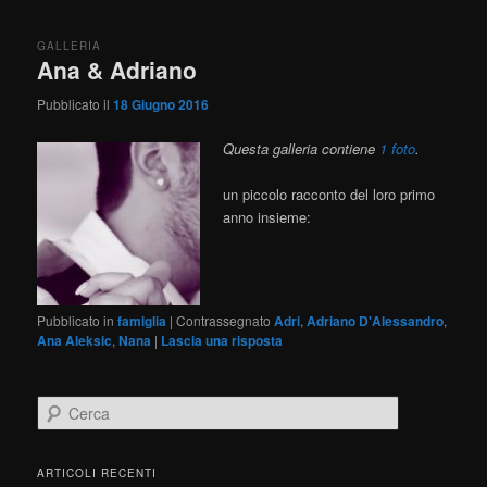
GALLERIA
Ana & Adriano
Pubblicato il
18 Giugno 2016
Questa galleria contiene
1 foto
.
un piccolo racconto del loro primo
anno insieme:
Pubblicato in
famiglia
|
Contrassegnato
Adri
,
Adriano D'Alessandro
,
Ana Aleksic
,
Nana
|
Lascia una risposta
C
e
r
c
ARTICOLI RECENTI