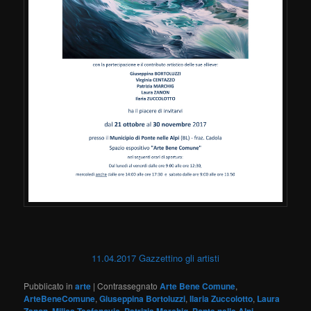
11.04.2017 Gazzettino gli artisti
Pubblicato in
arte
|
Contrassegnato
Arte Bene Comune
,
ArteBeneComune
,
Giuseppina Bortoluzzi
,
Ilaria Zuccolotto
,
Laura
Zanon
,
Milica Teofanovic
,
Patrizia Marchig
,
Ponte nelle Alpi
,