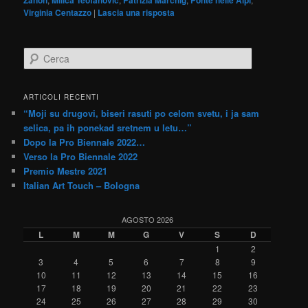
Virginia Centazzo
|
Lascia una risposta
C
e
r
c
ARTICOLI RECENTI
a
“Moji su drugovi, biseri rasuti po celom svetu, i ja sam
selica, pa ih ponekad sretnem u letu…”
Dopo la Pro Biennale 2022…
Verso la Pro Biennale 2022
Premio Mestre 2021
Italian Art Touch – Bologna
AGOSTO 2026
L
M
M
G
V
S
D
1
2
3
4
5
6
7
8
9
10
11
12
13
14
15
16
17
18
19
20
21
22
23
24
25
26
27
28
29
30