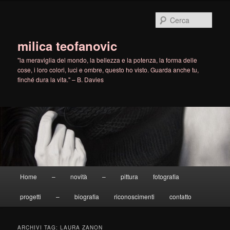
Vai
Vai
al
al
Cerca
contenuto
contenuto
principale
secondario
milica teofanovic
"la meraviglia del mondo, la bellezza e la potenza, la forma delle
cose, i loro colori, luci e ombre, questo ho visto. Guarda anche tu,
finché dura la vita." – B. Davies
Menu
Home
–
novità
–
pittura
fotografia
principale
progetti
–
biografia
riconoscimenti
contatto
ARCHIVI TAG:
LAURA ZANON