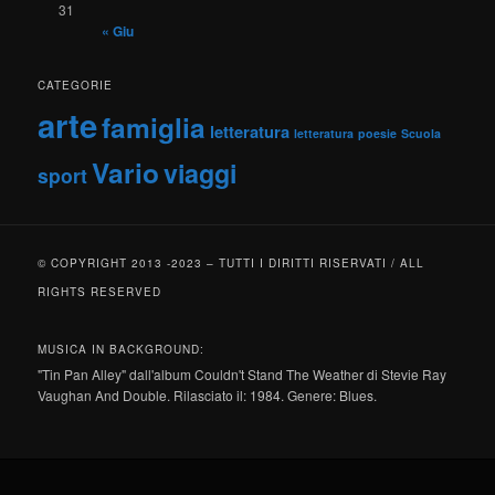
31
« Giu
CATEGORIE
arte
famiglia
letteratura
letteratura
poesie
Scuola
Vario
viaggi
sport
© COPYRIGHT 2013 -2023 – TUTTI I DIRITTI RISERVATI / ALL
RIGHTS RESERVED
MUSICA IN BACKGROUND:
"Tin Pan Alley" dall'album Couldn't Stand The Weather di Stevie Ray
Vaughan And Double. Rilasciato il: 1984. Genere: Blues.