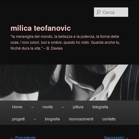
Vai
al
Cerca
contenuto
principale
milica teofanovic
"la meraviglia del mondo, la bellezza e la potenza, la forma delle
cose, i loro colori, luci e ombre, questo ho visto. Guarda anche tu,
finché dura la vita." – B. Davies
Menu
Home
–
novità
–
pittura
fotografia
principale
progetti
–
biografia
riconoscimenti
contatto
Navigazione
←
Precedente
Successivi
→