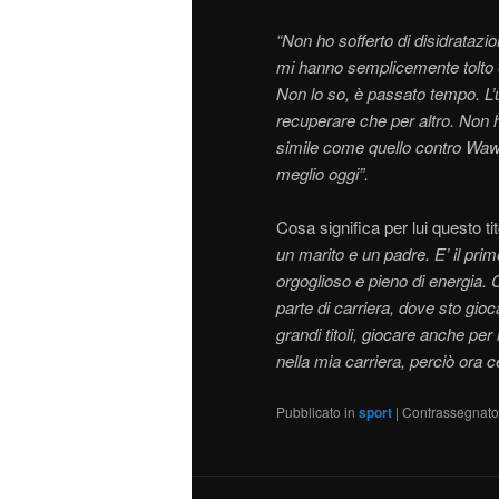
“Non ho sofferto di disidratazi
mi hanno semplicemente tolto 
Non lo so, è passato tempo. L’u
recuperare che per altro. Non 
simile come quello contro Wawr
meglio oggi”.
Cosa significa per lui questo tit
un marito e un padre. E’ il pri
orgoglioso e pieno di energia. 
parte di carriera, dove sto gi
grandi titoli, giocare anche per
nella mia carriera, perciò ora ce
Pubblicato in
sport
|
Contrassegnato