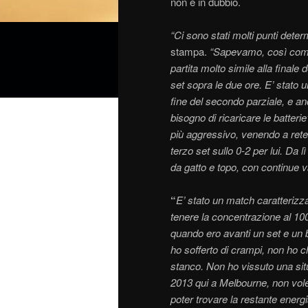
non è in dubbio.
“Ci sono stati molti punti dete
stampa.
“Sapevamo, così come 
partita molto simile alla fina
set sopra le due ore. E’ stato u
fine del secondo parziale, e an
bisogno di ricaricare le batterie
più aggressivo, venendo a rete
terzo set sullo 0-2 per lui. Da 
da gatto e topo, con continue va
“
E’ stato un match caratterizza
tenere la concentrazione al 10
quando ero avanti un set e un 
ho sofferto di crampi, non ho c
stanco. Non ho vissuto una situ
2013 qui a Melbourne, non vol
poter trovare la restante energ