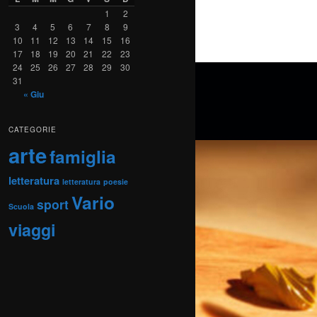
1
2
3
4
5
6
7
8
9
10
11
12
13
14
15
16
17
18
19
20
21
22
23
24
25
26
27
28
29
30
31
« Giu
CATEGORIE
arte
famiglia
letteratura
letteratura
poesie
Vario
sport
Scuola
viaggi