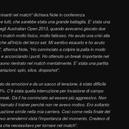
rminanti nel match”
dichiara Nole in conferenza
tutti, che sarebbe stata una grande battaglia. E’ stata una
le degli Australian Open 2013, quando avevamo giocato due
n match molto fisico, molto faticoso. Ho avuto una crisi alla
che all’inizio del terzo set. Mi sentivo esausto e ho avuto
”,
afferma Nole
,
“Ho cominciato a colpire la palla in modo
 e accorciando i punti. Ho ottenuto un break importante nel
lì sono rientrato nel match mentalmente. E’ stata una partita
riazioni: spin, slice, droposhot”.
to da emozioni e da un sacco di tensione, è stato difficile
0%. C’è stata quella interruzione per invasione di campo
break. Da lì ha cominciato ad essere più aggressivo. Non
hiamato il trainer perchè non ne avevo motivo. Ero soltanto
azione simile nella mia carriera. Così come nella finale del
evo arrendermi vista l’importanza del momento. Credevo di
ia che necessitavo per tornare nel match”.