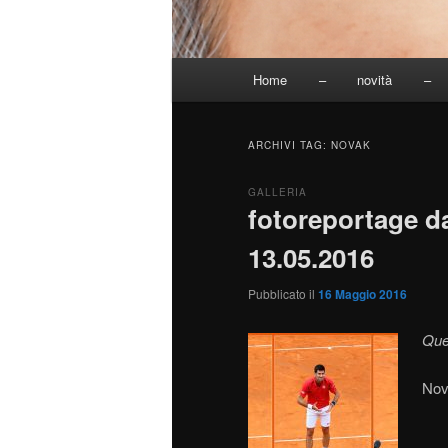
Menu
Home
–
novità
–
principale
ARCHIVI TAG:
NOVAK
GALLERIA
fotoreportage da
13.05.2016
Pubblicato il
16 Maggio 2016
Que
Nov