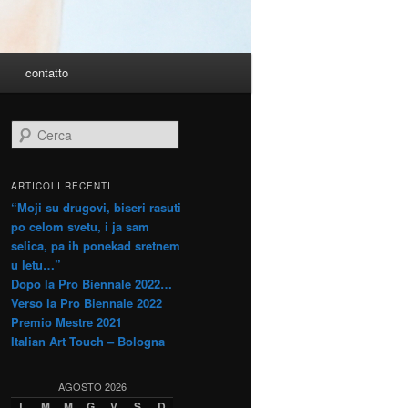
contatto
C
e
r
c
ARTICOLI RECENTI
a
“Moji su drugovi, biseri rasuti
po celom svetu, i ja sam
selica, pa ih ponekad sretnem
u letu…”
Dopo la Pro Biennale 2022…
Verso la Pro Biennale 2022
Premio Mestre 2021
Italian Art Touch – Bologna
AGOSTO 2026
L
M
M
G
V
S
D