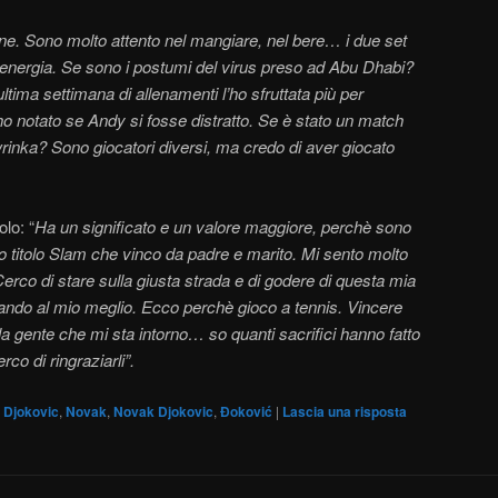
one. Sono molto attento nel mangiare, nel bere… i due set
energia. Se sono i postumi del virus preso ad Abu Dhabi?
ltima settimana di allenamenti l’ho sfruttata più per
ho notato se Andy si fosse distratto. Se è stato un match
inka? Sono giocatori diversi, ma credo di aver giocato
olo: “
Ha un significato e un valore maggiore, perchè sono
mo titolo Slam che vinco da padre e marito. Mi sento molto
Cerco di stare sulla giusta strada e di godere di questa mia
ocando al mio meglio. Ecco perchè gioco a tennis. Vincere
 la gente che mi sta intorno… so quanti sacrifici hanno fatto
rco di ringraziarli”.
Djokovic
,
Novak
,
Novak Djokovic
,
Đoković
|
Lascia una risposta