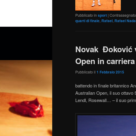
Pubblicato in
sport
|
Contrassegnato
quarti di finale
,
Rafael
,
Rafael Nada
Novak Đoković v
Open in carriera
Pubblicato il
1 Febbraio 2015
battendo in finale britannico A
Australian Open, il suo ottavo 
Lendl, Rosewall… – il suo pri