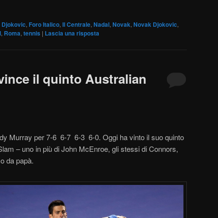
Djokovic
,
Foro Italico
,
Il Centrale
,
Nadal
,
Novak
,
Novak Djokovic
,
l
,
Roma
,
tennis
|
Lascia una risposta
ince il quinto Australian
ndy Murray per 7-6 6-7 6-3 6-0. Oggi ha vinto il suo quinto
Slam – uno in più di John McEnroe, gli stessi di Connors,
mo da papà.