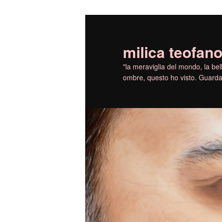
Vai
Vai
al
al
contenuto
contenuto
milica teofano
principale
secondario
"la meraviglia del mondo, la bell
ombre, questo ho visto. Guarda 